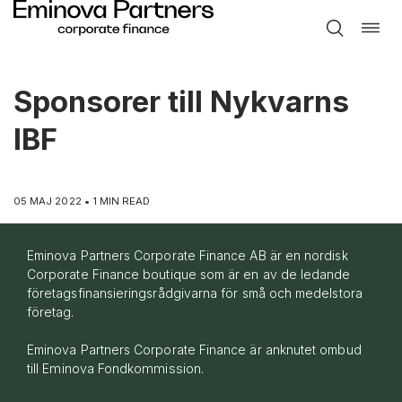
Toggle
Hoppa
naviga
till
innehåll
Sponsorer till Nykvarns
IBF
05 MAJ 2022 • 1 MIN READ
Eminova Partners Corporate Finance AB är en nordisk
Corporate Finance boutique som är en av de ledande
företagsfinansieringsrådgivarna för små och medelstora
företag.
Eminova Partners Corporate Finance är anknutet ombud
till
Eminova Fondkommission
.