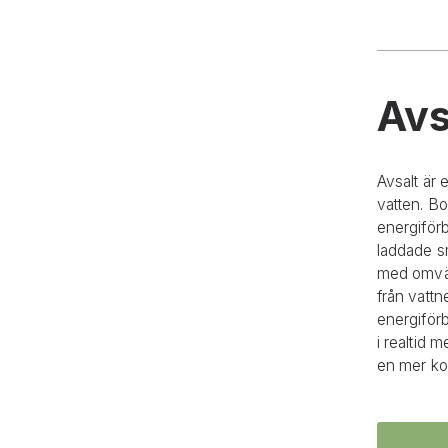
Avs
Avsalt är 
vatten. Bo
energiförb
laddade s
med omväx
från vattne
energiförb
i realtid 
en mer kos