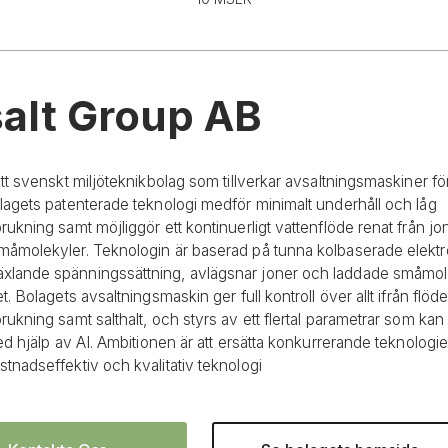
alt Group AB
ett svenskt miljöteknikbolag som tillverkar avsaltningsmaskiner för
lagets patenterade teknologi medför minimalt underhåll och låg
rukning samt möjliggör ett kontinuerligt vattenflöde renat från j
måmolekyler. Teknologin är baserad på tunna kolbaserade elekt
lande spänningssättning, avlägsnar joner och laddade småmol
t. Bolagets avsaltningsmaskin ger full kontroll över allt ifrån flöde t
rukning samt salthalt, och styrs av ett flertal parametrar som ka
med hjälp av AI. Ambitionen är att ersätta konkurrerande teknolog
tnadseffektiv och kvalitativ teknologi