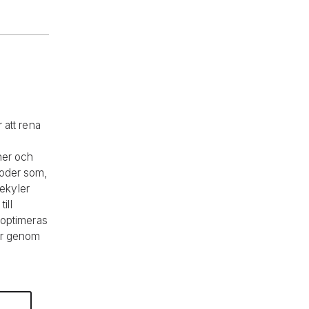
 att rena
oner och
roder som,
ekyler
ill
n optimeras
ier genom