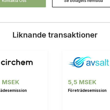
Kontakta Oss
Se bolagets hemsida
Liknande transaktioner
2 MSEK
5,5 MSEK
rädesemission
Företrädesemission