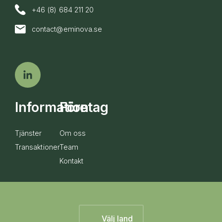
+46 (8) 684 211 20
contact@eminova.se
Information
Företag
Tjänster
Om oss
Transaktioner
Team
Kontakt
Välj land