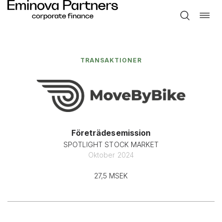
Toggle
Hoppa
naviga
till
innehåll
TRANSAKTIONER
Företrädesemission
SPOTLIGHT STOCK MARKET
Oktober 2024
27,5 MSEK