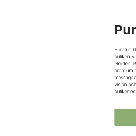
Pur
Purefun G
butiken Vu
Norden. B
premium h
massageolj
vision oc
butiker o