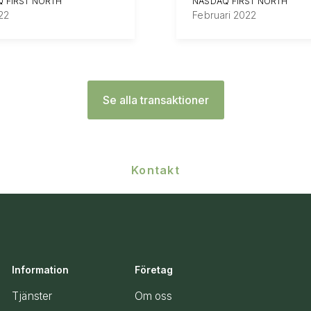
 FIRST NORTH
NASDAQ FIRST NORTH
22
Februari 2022
Se alla transaktioner
Kontakt
Information
Företag
Tjänster
Om oss