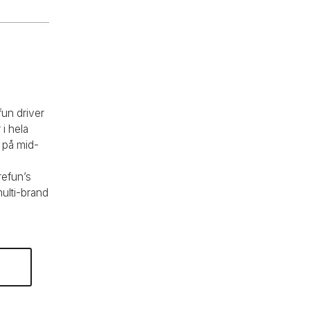
un driver
i hela
 på mid-
refun’s
ulti-brand