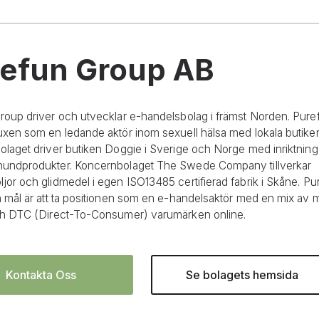
efun Group AB
roup driver och utvecklar e-handelsbolag i främst Norden. Puref
xen som en ledande aktör inom sexuell hälsa med lokala butiker 
olaget driver butiken Doggie i Sverige och Norge med inriktning
undprodukter. Koncernbolaget The Swede Company tillverkar
or och glidmedel i egen ISO13485 certifierad fabrik i Skåne. Pu
h mål är att ta positionen som en e-handelsaktör med en mix av m
ch DTC (Direct-To-Consumer) varumärken online.
Kontakta Oss
Se bolagets hemsida