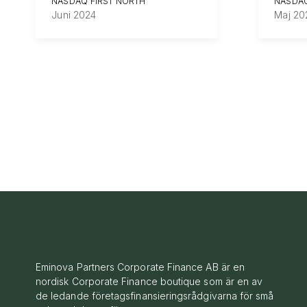
NASDAQ FIRST NORTH
NASDAQ
Juni 2024
Maj 20
Eminova Partners Corporate Finance AB är en
nordisk Corporate Finance boutique som är en av
de ledande företagsfinansieringsrådgivarna för små