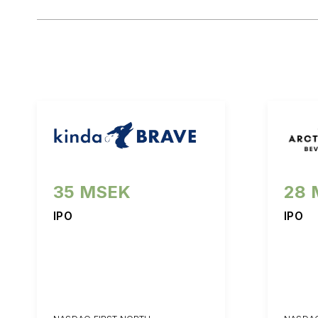
35 MSEK
28 
IPO
IPO