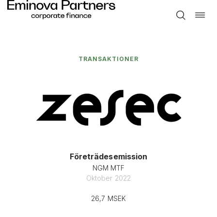
Toggle
Hoppa
naviga
till
innehåll
TRANSAKTIONER
Företrädesemission
NGM MTF
Oktober 2022
26,7 MSEK